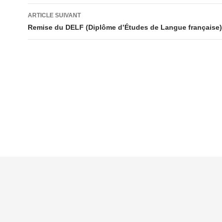
articles
ARTICLE SUIVANT
Remise du DELF (Diplôme d’Études de Langue française)
Mentions légales
Contacts
Plan du site