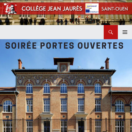
Recherche
Collège Jean Jaurès de Saint Ouen
ALLER
MENU
AU
PRINCI
CONTENU