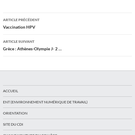
Navigation
ARTICLE PRÉCÉDENT
des
Vaccination HPV
articles
ARTICLE SUIVANT
Grèce : Athènes-Olympie J- 2 …
ACCUEIL
ENT (ENVIRONNEMENT NUMÉRIQUE DE TRAVAIL)
ORIENTATION
SITE DU CDI