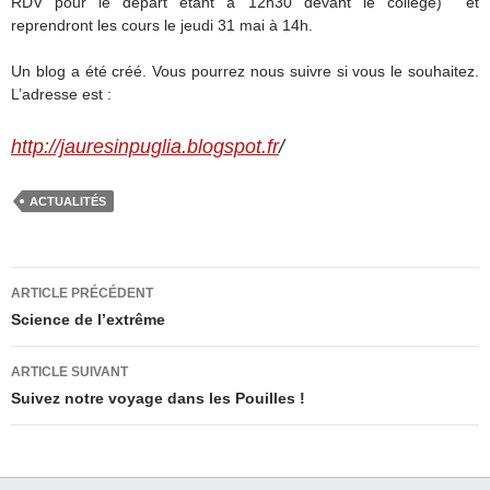
RDV pour le départ étant à 12h30 devant le collège) et
reprendront les cours le jeudi 31 mai à 14h.
Un blog a été créé. Vous pourrez nous suivre si vous le souhaitez.
L’adresse est :
http://jauresinpuglia.blogspot.fr
/
ACTUALITÉS
Navigation
ARTICLE PRÉCÉDENT
des
Science de l’extrême
articles
ARTICLE SUIVANT
Suivez notre voyage dans les Pouilles !