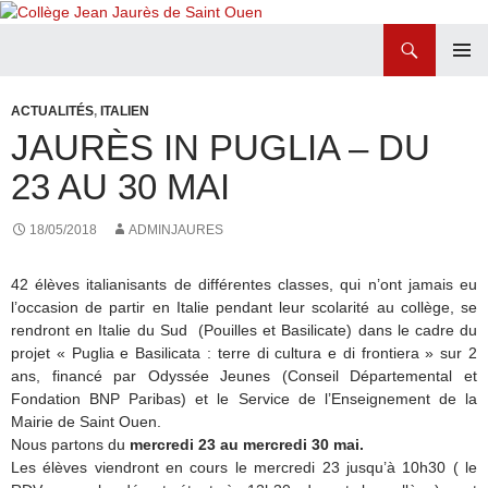
Recherche
Collège Jean Jaurès de Saint Ouen
ALLER
MENU
AU
PRINCI
ACTUALITÉS
,
ITALIEN
CONTENU
JAURÈS IN PUGLIA – DU
23 AU 30 MAI
18/05/2018
ADMINJAURES
42 élèves italianisants de différentes classes, qui n’ont jamais eu
l’occasion de partir en Italie pendant leur scolarité au collège, se
rendront en Italie du Sud (Pouilles et Basilicate) dans le cadre du
projet « Puglia e Basilicata : terre di cultura e di frontiera » sur 2
ans, financé par Odyssée Jeunes (Conseil Départemental et
Fondation BNP Paribas) et le Service de l’Enseignement de la
Mairie de Saint Ouen.
Nous partons du
mercredi 23 au mercredi 30 mai.
Les élèves viendront en cours le mercredi 23 jusqu’à 10h30 ( le