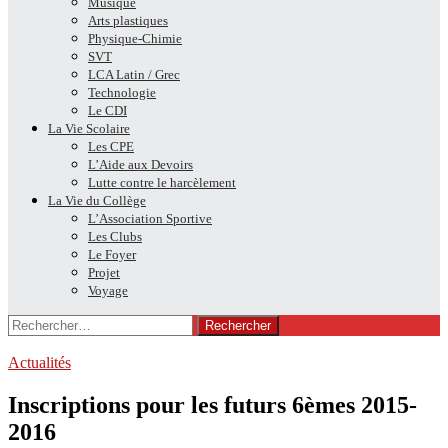
Musique
Arts plastiques
Physique-Chimie
SVT
LCA Latin / Grec
Technologie
Le CDI
La Vie Scolaire
Les CPE
L’Aide aux Devoirs
Lutte contre le harcèlement
La Vie du Collège
L’Association Sportive
Les Clubs
Le Foyer
Projet
Voyage
Rechercher :
Actualités
Inscriptions pour les futurs 6èmes 2015-
2016