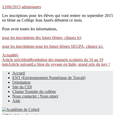
13/06/2015
adminjaures
Les inscriptions pour les élèves qui vont rentrer en septembre 2015
en 6ème au Collège Jean Jaurès débutent ce mois.
Pour avoir toutes les informations,
pour les inscriptions des futurs 6èmes, cliquez ici;
pour les inscriptions pour les futurs 6èmes SEGPA, cliquez ici.
Actualités
Navigation
Article précédent
Restitution des manuels scolaires du 16 au 19
juin
Article suivant
Le blog du voyage en Italie, grand prix du jury !
des
Accueil
articles
ENT (Environnement Numérique de Travail)
Le site du collège
Orientation
Site du CDI
Chaine Youtube du collège
Nous contacter / Nous situer
Aide