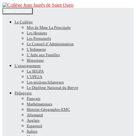
Recherche
Aller
Menu principal
au
Collège Jean Jaurès de Saint
contenu
Le Collège
Mot de Mme La Principale
Ouen
Les Horaires
Les Personnels
Le Conseil d’Administration
L’Infirmerie
L’Aide aux Familles
Historique
L’enseignement
La SEGPA
L’UPE2A
Les sections bilangues
Le Diplôme National du Brevet
Pédagogie
Français
Mathématiques
Histoire-Géographie-EMC
Allemand
Anglais
Espagnol
Italien