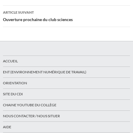
articles
ARTICLE SUIVANT
Ouverture prochaine du club sciences
ACCUEIL
ENT (ENVIRONNEMENT NUMÉRIQUE DE TRAVAIL)
ORIENTATION
SITE DU CDI
CHAINE YOUTUBE DU COLLÈGE
NOUS CONTACTER / NOUS SITUER
AIDE