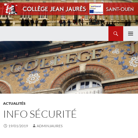
Recherche
Collège Jean Jaurès de Saint Ouen
ALLER
MENU
AU
PRINCI
CONTENU
ACTUALITÉS
INFO SÉCURITÉ
19/01/2019
ADMINJAURES