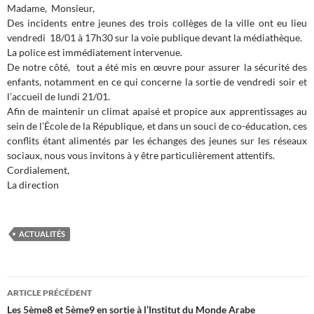
Madame, Monsieur,
Des incidents entre jeunes des trois collèges de la ville ont eu lieu
vendredi 18/01 à 17h30 sur la voie publique devant la médiathèque.
La police est immédiatement intervenue.
De notre côté, tout a été mis en œuvre pour assurer la sécurité des
enfants, notamment en ce qui concerne la sortie de vendredi soir et
l’accueil de lundi 21/01.
Afin de maintenir un climat apaisé et propice aux apprentissages au
sein de l’École de la République, et dans un souci de co-éducation, ces
conflits étant alimentés par les échanges des jeunes sur les réseaux
sociaux, nous vous invitons à y être particulièrement attentifs.
Cordialement,
La direction
ACTUALITÉS
Navigation
ARTICLE PRÉCÉDENT
des
Les 5ème8 et 5ème9 en sortie à l’Institut du Monde Arabe