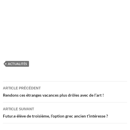
ACTUALITÉS
Navigation
ARTICLE PRÉCÉDENT
des
Rendons ces étranges vacances plus drôles avec de l’art !
articles
ARTICLE SUIVANT
Futur.e élève de troisième, l’option grec ancien t’intéresse ?