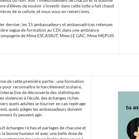
etenus ou non. Voir l’investissement de chacun et la volonté
e d’élèves de vouloir s’investir dans cette lutte a fait chaud
bres de la cellule, et nous vous en remercions.
vier dernier, les 15 ambassadeurs et ambassadrices retenues
mière vague de formation au CDI, dans une ambiance
n compagnie de Mme ESCASSUT, Mme LE GAC, Mme MEPUIS
e de cette première partie : une formation
e pour reconnaître le harcèlement scolaire,
 interactive de découverte des statistiques
es violences à l’école, des échanges riches
 vers quels adultes se tourner en cas repérage
ent, quels pièges les ambassadeurs doivent
mment ils peuvent agir.
oult échanges riches et partages de chacune et
 la bonne humeur et avec une belle dose de
n partageant des valeurs fortes dans un seul