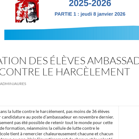
TION DES ÉLÈVES AMBASSAD
 CONTRE LE HARCÈLEMENT
ADMINJAURES
dans la lutte contre le harcèlement, pas moins de 36 élèves
r candidature au poste d’ambassadeur en novembre dernier.
sement pas été possible de retenir tout le monde pour cette
e formation, néanmoins la cellule de lutte contre le
’école tient à remercier chaleureusement chacune et chacun