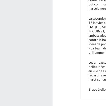
but commun 
harcèlement
La seconde p
16 janvier
HAQUE, Mm
M CUINET, a
ambassadeur
contre le ha
idées de pro
« La Team du
brillamment
Les ambassa
belles idée
en vue de lu
repartir av
livret con
Bravo à elle