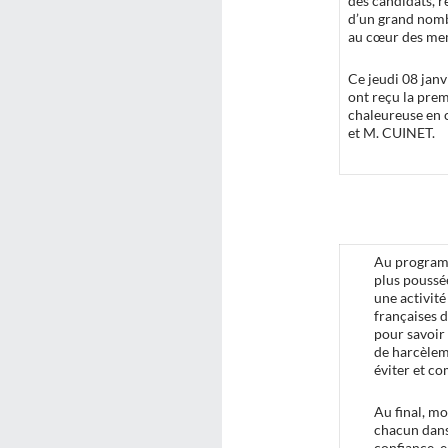
des candidats, r
d’un grand nombr
au cœur des mem
Ce jeudi 08 jan
ont reçu la pre
chaleureuse e
et M. CUINET.
Au programm
plus poussé
une activité
françaises d
pour savoir
de harcèlem
éviter et co
Au final, m
chacun dans
confiance, e