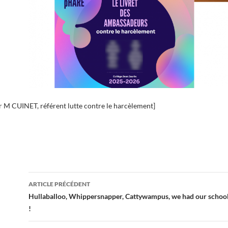
ar M CUINET, référent lutte contre le harcèlement]
Navigation
ARTICLE PRÉCÉDENT
des
Hullaballoo, Whippersnapper, Cattywampus, we had our school
!
articles