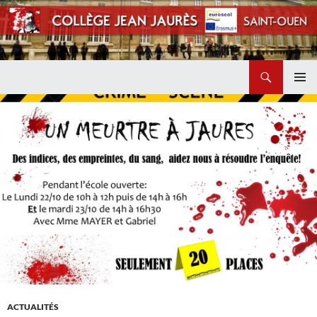
Recherche
Collège Jean Jaurès de Saint Ouen
ALLER
MENU
AU
PRINCI
CONTENU
ACTUALITÉS