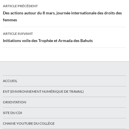
Navigation
ARTICLE PRÉCÉDENT
des
Des actions autour du 8 mars, journée internationale des droits des
femmes
articles
ARTICLE SUIVANT
Initiations voile des Trophée et Armada des Bahuts
ACCUEIL
ENT (ENVIRONNEMENT NUMÉRIQUE DE TRAVAIL)
ORIENTATION
SITE DU CDI
CHAINE YOUTUBE DU COLLÈGE