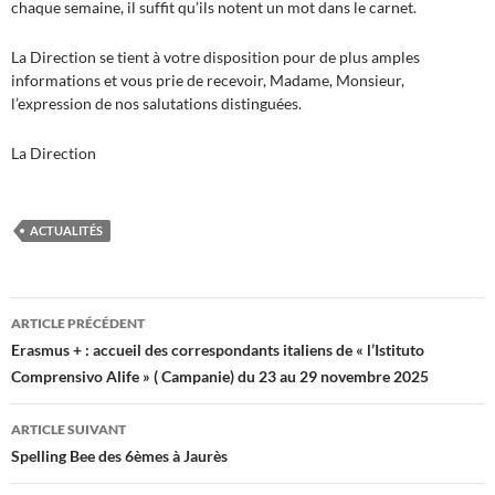
chaque semaine, il suffit qu’ils notent un mot dans le carnet.
La Direction se tient à votre disposition pour de plus amples
informations et vous prie de recevoir, Madame, Monsieur,
l’expression de nos salutations distinguées.
La Direction
ACTUALITÉS
Navigation
ARTICLE PRÉCÉDENT
des
Erasmus + : accueil des correspondants italiens de « l’Istituto
Comprensivo Alife » ( Campanie) du 23 au 29 novembre 2025
articles
ARTICLE SUIVANT
Spelling Bee des 6èmes à Jaurès