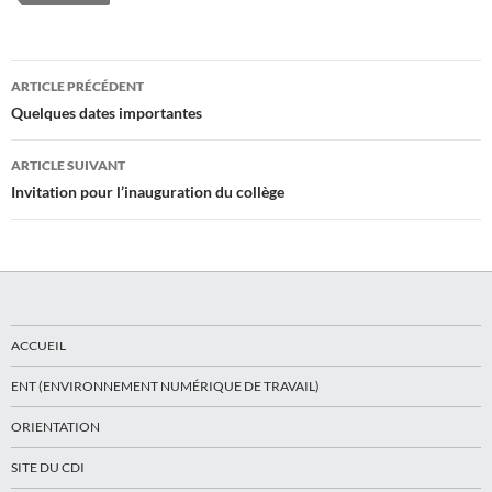
Navigation
ARTICLE PRÉCÉDENT
des
Quelques dates importantes
articles
ARTICLE SUIVANT
Invitation pour l’inauguration du collège
ACCUEIL
ENT (ENVIRONNEMENT NUMÉRIQUE DE TRAVAIL)
ORIENTATION
SITE DU CDI