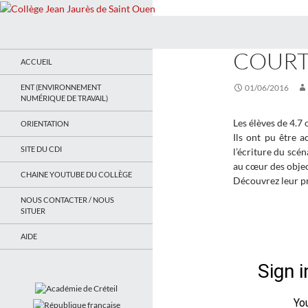
Recherche
Collège Jean Jaurès de Saint Ouen
ACTUALITÉS
COURT
Le site du collège
ACCUEIL
ENT (ENVIRONNEMENT
01/06/2016
NUMÉRIQUE DE TRAVAIL)
Les élèves de 4.7 
ORIENTATION
Ils ont pu être a
SITE DU CDI
l’écriture du scén
au cœur des objec
CHAINE YOUTUBE DU COLLÈGE
Découvrez leur p
NOUS CONTACTER / NOUS
SITUER
AIDE