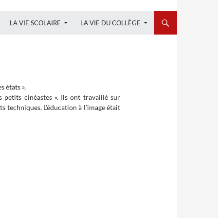
LA VIE SCOLAIRE
LA VIE DU COLLÈGE
 états ».
etits cinéastes ». Ils ont travaillé sur
ts techniques. L’éducation à l’image était