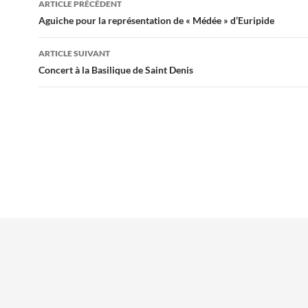
ARTICLE PRÉCÉDENT
des
Aguiche pour la représentation de « Médée » d’Euripide
articles
ARTICLE SUIVANT
Concert à la Basilique de Saint Denis
Mentions légales
Contacts
Plan du site