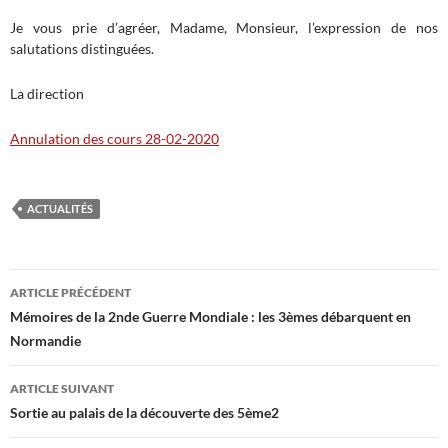
Je vous prie d’agréer, Madame, Monsieur, l’expression de nos
salutations distinguées.
La direction
Annulation des cours 28-02-2020
ACTUALITÉS
Navigation
ARTICLE PRÉCÉDENT
des
Mémoires de la 2nde Guerre Mondiale : les 3èmes débarquent en
Normandie
articles
ARTICLE SUIVANT
Sortie au palais de la découverte des 5ème2