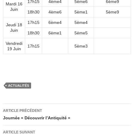
17h15
4ème4
5ème6
6ème9
Mardi 16
Juin
18h30
4ème6
5ème1
5ème9
17h15
6ème4
5ème4
Jeudi 18
Juin
18h30
6ème1
5ème5
Vendredi
17h15
5ème3
19 Juin
ACTUALITÉS
Navigation
ARTICLE PRÉCÉDENT
des
Journée « Découvrir l’Antiquité »
articles
ARTICLE SUIVANT