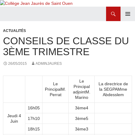
Recherche
Collège Jean Jaurès de Saint Ouen
ALLER
MENU
AU
PRINCI
ACTUALITÉS
CONTENU
CONSEILS DE CLASSE DU
3ÈME TRIMESTRE
26/05/2015
ADMINJAURES
Le
Le
La directrice de
Principal
PrincipalM.
la SEGPAMme
adjointM.
Perrat
Abdesslem
Marino
16h05
3ème4
Jeudi 4
17h10
3ème5
Juin
18h15
3ème3