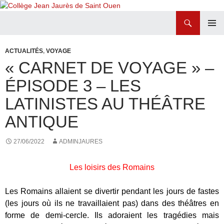
Recherche
Collège Jean Jaurès de Saint Ouen
ALLER
MENU
AU
PRINCI
ACTUALITÉS
,
VOYAGE
CONTENU
« CARNET DE VOYAGE » –
ÉPISODE 3 – LES
LATINISTES AU THÉÂTRE
ANTIQUE
27/06/2022
ADMINJAURES
Les loisirs des Romains
Les Romains allaient se divertir pendant les jours de fastes
(les jours où ils ne travaillaient pas) dans des théâtres en
forme de demi-cercle. Ils adoraient les tragédies mais