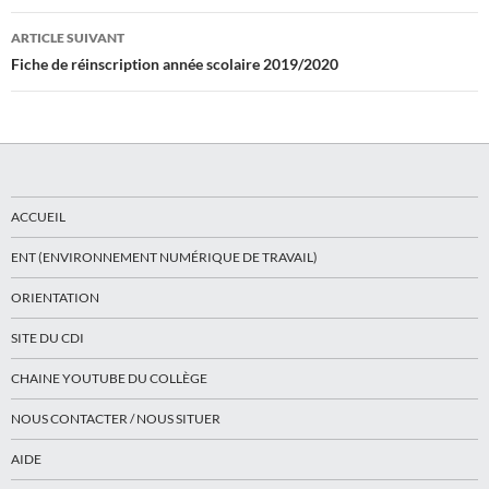
articles
ARTICLE SUIVANT
Fiche de réinscription année scolaire 2019/2020
ACCUEIL
ENT (ENVIRONNEMENT NUMÉRIQUE DE TRAVAIL)
ORIENTATION
SITE DU CDI
CHAINE YOUTUBE DU COLLÈGE
NOUS CONTACTER / NOUS SITUER
AIDE