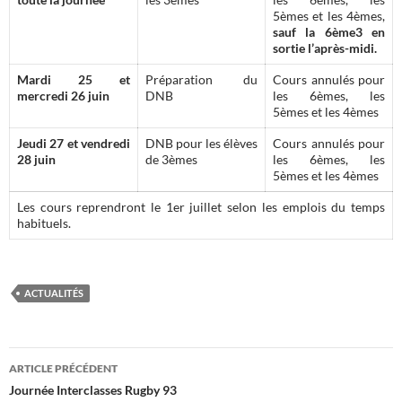
5èmes et les 4èmes,
sauf la 6ème3 en
sortie l’après-midi.
Mardi 25 et
Préparation du
Cours annulés pour
mercredi 26 juin
DNB
les 6èmes, les
5èmes et les 4èmes
Jeudi 27 et vendredi
DNB pour les élèves
Cours annulés pour
28 juin
de 3èmes
les 6èmes, les
5èmes et les 4èmes
Les cours reprendront le 1er juillet selon les emplois du temps
habituels.
ACTUALITÉS
Navigation
ARTICLE PRÉCÉDENT
des
Journée Interclasses Rugby 93