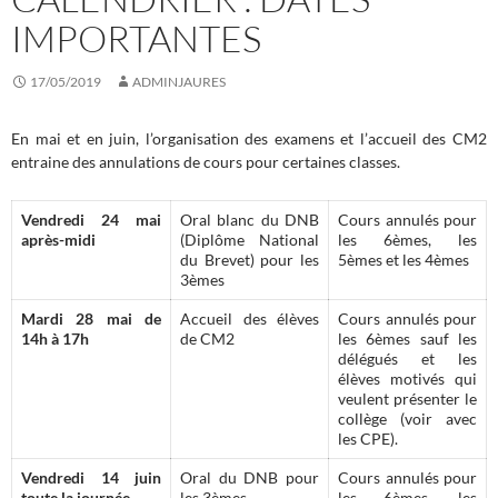
IMPORTANTES
17/05/2019
ADMINJAURES
En mai et en juin, l’organisation des examens et l’accueil des CM2
entraine des annulations de cours pour certaines classes.
Vendredi 24 mai
Oral blanc du DNB
Cours annulés pour
après-midi
(Diplôme National
les 6èmes, les
du Brevet) pour les
5èmes et les 4èmes
3èmes
Mardi 28 mai de
Accueil des élèves
Cours annulés pour
14h à 17h
de CM2
les 6èmes sauf les
délégués et les
élèves motivés qui
veulent présenter le
collège (voir avec
les CPE).
Vendredi 14 juin
Oral du DNB pour
Cours annulés pour
toute la journée
les 3èmes
les 6èmes, les