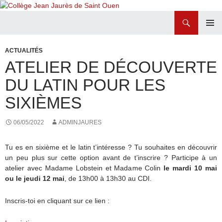
Recherche
Collège Jean Jaurès de Saint Ouen
ALLER
MENU
AU
PRINCI
ACTUALITÉS
CONTENU
ATELIER DE DÉCOUVERTE
DU LATIN POUR LES
SIXIÈMES
06/05/2022
ADMINJAURES
Tu es en sixième et le latin t’intéresse ? Tu souhaites en découvrir
un peu plus sur cette option avant de t’inscrire ? Participe à un
atelier avec Madame Lobstein et Madame Colin
le mardi 10 mai
ou le jeudi 12 mai
, de 13h00 à 13h30 au CDI.
Inscris-toi en cliquant sur ce lien :