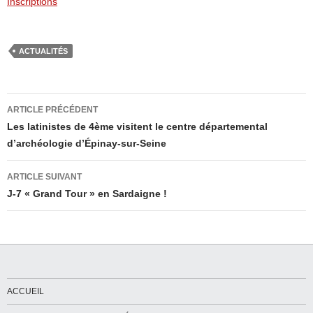
Inscriptions
ACTUALITÉS
Navigation
ARTICLE PRÉCÉDENT
des
Les latinistes de 4ème visitent le centre départemental
d’archéologie d’Épinay-sur-Seine
articles
ARTICLE SUIVANT
J-7 « Grand Tour » en Sardaigne !
ACCUEIL