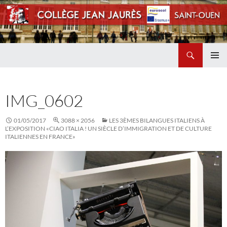
Recherche
Collège Jean Jaurès de Saint Ouen
ALLER
MENU
AU
PRINCI
CONTENU
IMG_0602
01/05/2017
3088 × 2056
LES 3ÈMES BILANGUES ITALIENS À
L’EXPOSITION «CIAO ITALIA ! UN SIÈCLE D’IMMIGRATION ET DE CULTURE
ITALIENNES EN FRANCE»