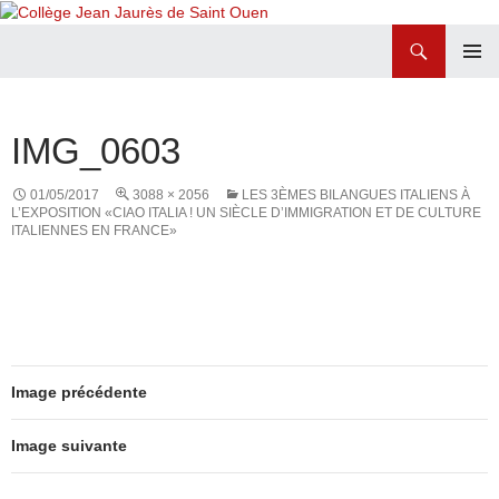
Recherche
Collège Jean Jaurès de Saint Ouen
ALLER
MENU
AU
PRINCI
CONTENU
IMG_0603
01/05/2017
3088 × 2056
LES 3ÈMES BILANGUES ITALIENS À
L’EXPOSITION «CIAO ITALIA ! UN SIÈCLE D’IMMIGRATION ET DE CULTURE
ITALIENNES EN FRANCE»
Image précédente
Image suivante