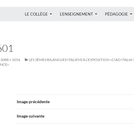
ALLER AU CONTENU
LE COLLÈGE
L’ENSEIGNEMENT
PÉDAGOGIE
601
3088 × 2056
LES 3ÈMES BILANGUES ITALIENS À L’EXPOSITION «CIAO ITALIA
ANCE»
Image précédente
Image suivante