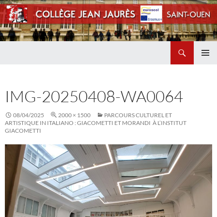
Recherche
Collège Jean Jaurès de Saint Ouen
ALLER
MENU
AU
PRINCI
CONTENU
IMG-20250408-WA0064
08/04/2025
2000 × 1500
PARCOURS CULTUREL ET
ARTISTIQUE IN ITALIANO : GIACOMETTI ET MORANDI À L’INSTITUT
GIACOMETTI