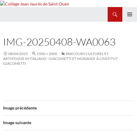
Recherche
Collège Jean Jaurès de Saint Ouen
ALLER
MENU
AU
PRINCI
CONTENU
IMG-20250408-WA0063
08/04/2025
1500 × 2000
PARCOURS CULTUREL ET
ARTISTIQUE IN ITALIANO : GIACOMETTI ET MORANDI À L’INSTITUT
GIACOMETTI
Image précédente
Image suivante