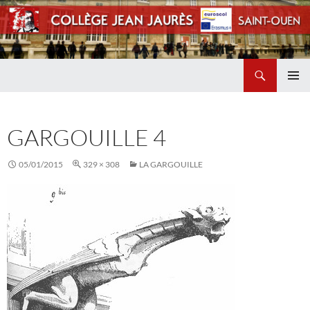
Recherche
Collège Jean Jaurès de Saint Ouen
ALLER
MENU
AU
PRINCI
CONTENU
GARGOUILLE 4
05/01/2015
329 × 308
LA GARGOUILLE