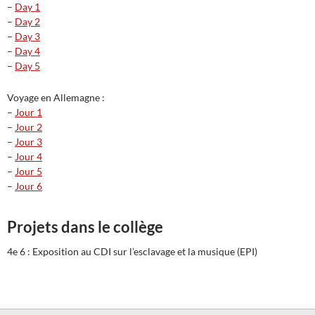
–
Day 1
–
Day 2
–
Day 3
–
Day 4
–
Day 5
Voyage en Allemagne :
–
Jour 1
–
Jour 2
–
Jour 3
–
Jour 4
–
Jour 5
–
Jour 6
Projets dans le collège
4e 6 : Exposition au CDI sur l’esclavage et la musique (EPI)