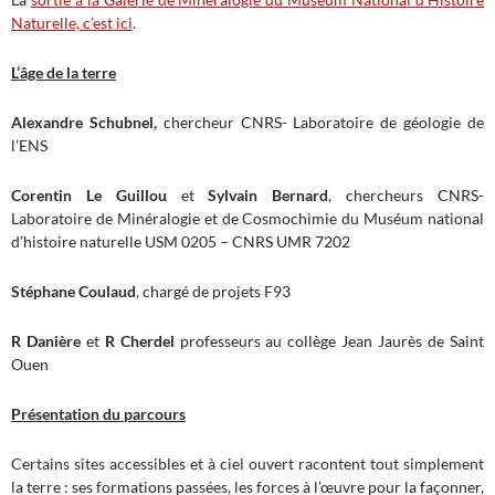
Naturelle, c’est ici
.
L’âge de la terre
Alexandre Schubnel,
chercheur CNRS- Laboratoire de géologie de
l’ENS
Corentin Le Guillou
et
Sylvain Bernard
, chercheurs CNRS-
Laboratoire de Minéralogie et de Cosmochimie du Muséum national
d’histoire naturelle USM 0205 – CNRS UMR 7202
Stéphane Coulaud
, chargé de projets F93
R Danière
et
R Cherdel
professeurs au collège Jean Jaurès de Saint
Ouen
Présentation du parcours
Certains sites accessibles et à ciel ouvert racontent tout simplement
la terre : ses formations passées, les forces à l’œuvre pour la façonner,