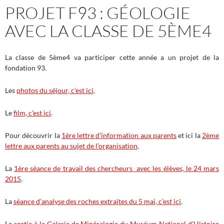
PROJET F93 : GÉOLOGIE
AVEC LA CLASSE DE 5ÈME4
La classe de 5ème4 va participer cette année a un projet de la
fondation 93.
Les
photos du séjour, c’est ici
.
Le
film, c’est ici
.
Pour découvrir la
1ère lettre d’information aux parents
et ici la
2ème
lettre aux parents au sujet de l’organisation
.
La
1ère séance de travail des chercheurs avec les élèves, le 24 mars
2015
.
La
séance d’analyse des roches extraites du 5 mai, c’est ici
.
La
sortie à la Galerie de Minéralogie du Muséum National d’Histoire