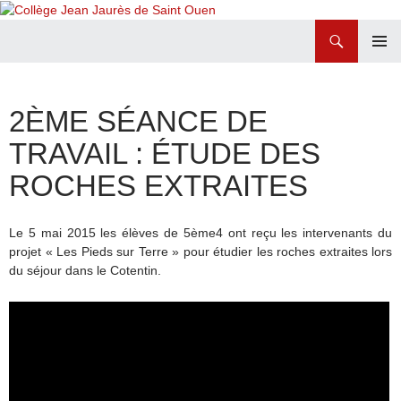
Recherche
Collège Jean Jaurès de Saint Ouen
ALLER
MENU
AU
PRINCI
CONTENU
2ÈME SÉANCE DE
TRAVAIL : ÉTUDE DES
ROCHES EXTRAITES
Le 5 mai 2015 les élèves de 5ème4 ont reçu les intervenants du
projet « Les Pieds sur Terre » pour étudier les roches extraites lors
du séjour dans le Cotentin.