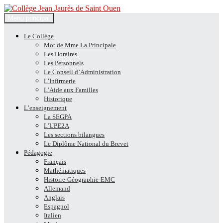
Recherche
Aller
Menu principal
au
Collège Jean Jaurès de Saint
contenu
Le Collège
Mot de Mme La Principale
Ouen
Les Horaires
Les Personnels
Le Conseil d’Administration
L’Infirmerie
L’Aide aux Familles
Historique
L’enseignement
La SEGPA
L’UPE2A
Les sections bilangues
Le Diplôme National du Brevet
Pédagogie
Français
Mathématiques
Histoire-Géographie-EMC
Allemand
Anglais
Espagnol
Italien