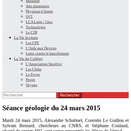
Musique
Arts plastiques
Physique-Chimie
SVT
LCA Latin / Grec
Technologie
Le CDI
La Vie Scolaire
Les CPE
L’Aide aux Devoirs
Lutte contre le harcèlement
La Vie du Collège
L’Association Sportive
Les Clubs
Le Foyer
Projet
Voyage
Rechercher :
Séance géologie du 24 mars 2015
Mardi 24 mars 2015, Alexandre Schubnel, Corentin Le Guillou et
Sylvain Bernard, chercheurs au CNRS, et Stéphane Coulaud,
chargé de projets F93, sont venus rencontrés les élèves de 5ème4.