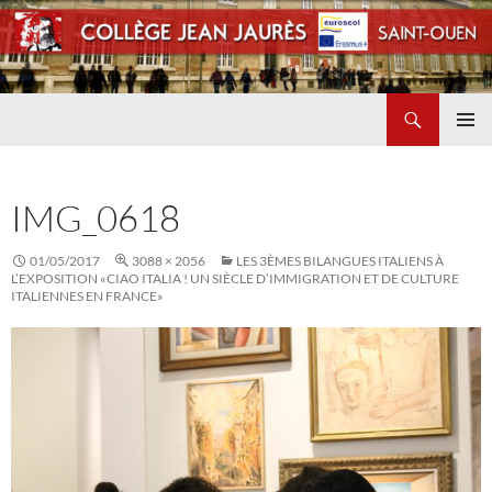
Recherche
Collège Jean Jaurès de Saint Ouen
ALLER
MENU
AU
PRINCI
CONTENU
IMG_0618
01/05/2017
3088 × 2056
LES 3ÈMES BILANGUES ITALIENS À
L’EXPOSITION «CIAO ITALIA ! UN SIÈCLE D’IMMIGRATION ET DE CULTURE
ITALIENNES EN FRANCE»