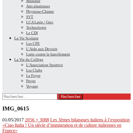
Musique
Arts plastiques
Physique-Chimie
SVT
LCA Latin / Grec
Technologie
Le CDI
La Vie Scolaire
Les CPE
L’Aide aux Devoirs
Lutte contre le harcèlement
La Vie du Collège
L’Association Sportive
Les Clubs
Le Foyer
Projet
Voyage
Rechercher :
IMG_0615
01/05/2017
2056 × 3088
Les 3èmes bilangues italiens à l’exposition
«Ciao Italia ! Un siècle d’immigration et de culture italiennes en
France»