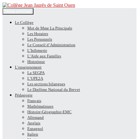
Recherche
Aller
Menu principal
au
Collège Jean Jaurès de Saint
contenu
Le Collège
Mot de Mme La Principale
Ouen
Les Horaires
Les Personnels
Le Conseil d’Administration
L’Infirmerie
L’Aide aux Familles
Historique
L’enseignement
La SEGPA
L’UPE2A
Les sections bilangues
Le Diplôme National du Brevet
Pédagogie
Français
Mathématiques
Histoire-Géographie-EMC
Allemand
Anglais
Espagnol
Italien