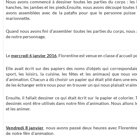
Nous avons commencé à dessiner toutes les parties du corps : les bra
hanches, les jambes et les pieds.Ensuite, nous avons découpé toutes l
avons assemblées avec de la patafix pour que le personne puiss
marionnette.
Quand nous avons fini d’assembler toutes les parties du corps, nous 
de notre personnage.
Le
mercredi 6 janvier 2016
, Florentine est venue en classe d’accueil p
Elle avait écrit sur des papiers des noms d’objets qui correspondai
sport, les loisirs, la cuisine, les fêtes et les animaux) que nous v
d’animation. Chacun a dû choisir un papier qui était plié dans une en
de les échanger entre nous pour en trouver un qui nous plaisait vraim
Ensuite, il fallait dessiner ce qui était écrit sur le papier et colorier
dessinés vont être utilisés dans notre film d’animation. Nous allons 
et les animer.
Vendredi 8 janvier
, nous avons passé deux heures avec Florentine 
de notre film d’animation.