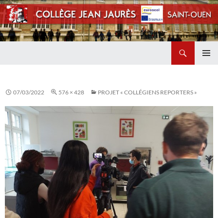
Recherche
Collège Jean Jaurès de Saint Ouen
ALLER
MENU
AU
PRINCI
CONTENU
07/03/2022
576 × 428
PROJET « COLLÉGIENS REPORTERS »