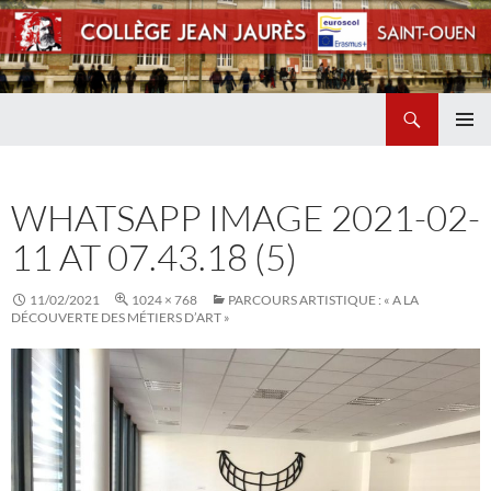
Recherche
Collège Jean Jaurès de Saint Ouen
ALLER
MENU
AU
PRINCI
CONTENU
WHATSAPP IMAGE 2021-02-
11 AT 07.43.18 (5)
11/02/2021
1024 × 768
PARCOURS ARTISTIQUE : « A LA
DÉCOUVERTE DES MÉTIERS D’ART »