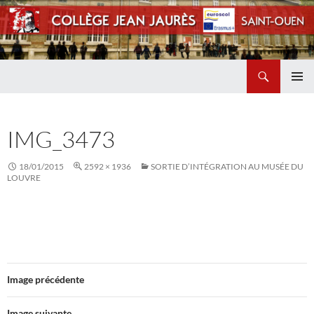
Recherche
Collège Jean Jaurès de Saint Ouen
ALLER
MENU
AU
PRINCI
CONTENU
IMG_3473
18/01/2015
2592 × 1936
SORTIE D’INTÉGRATION AU MUSÉE DU
LOUVRE
Image précédente
Image suivante