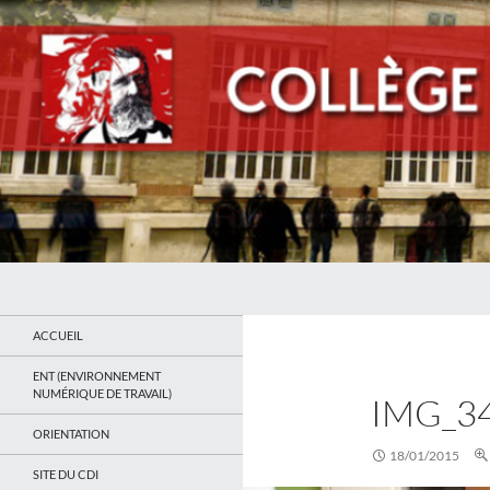
Recherche
Collège Jean Jaurès de Saint Ouen
Le site du collège
ACCUEIL
ENT (ENVIRONNEMENT
NUMÉRIQUE DE TRAVAIL)
IMG_3
ORIENTATION
18/01/2015
SITE DU CDI