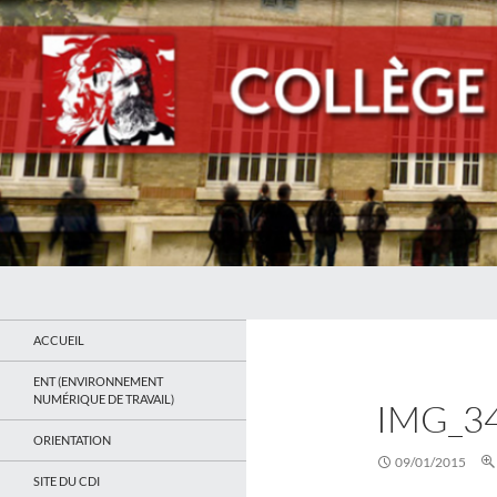
Recherche
Collège Jean Jaurès de Saint Ouen
Le site du collège
ACCUEIL
ENT (ENVIRONNEMENT
NUMÉRIQUE DE TRAVAIL)
IMG_3
ORIENTATION
09/01/2015
SITE DU CDI