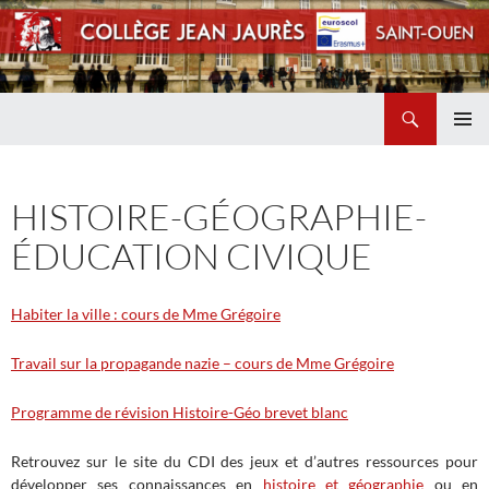
Recherche
Collège Jean Jaurès de Saint Ouen
ALLER
MENU
AU
PRINCI
CONTENU
HISTOIRE-GÉOGRAPHIE-
ÉDUCATION CIVIQUE
Habiter la ville : cours de Mme Grégoire
Travail sur la propagande nazie – cours de Mme Grégoire
Programme de révision Histoire-Géo brevet blanc
Retrouvez sur le site du CDI des jeux et d’autres ressources pour
développer ses connaissances en
histoire et géographie
ou en