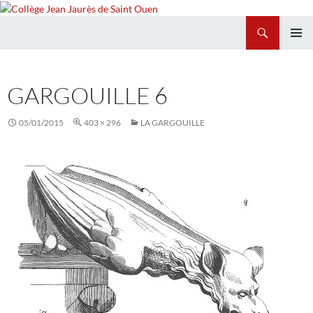
Recherche
Collège Jean Jaurès de Saint Ouen
ALLER
MENU
AU
PRINCI
CONTENU
GARGOUILLE 6
05/01/2015
403 × 296
LA GARGOUILLE