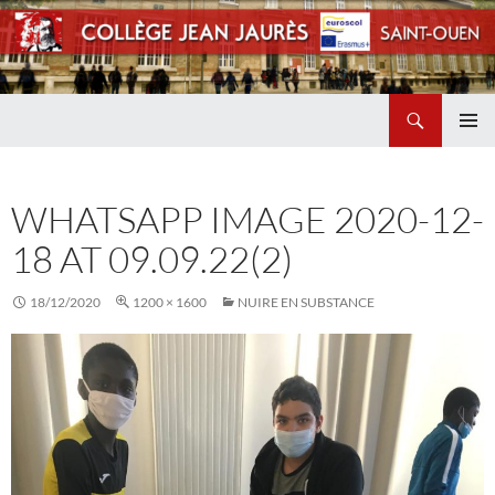
Recherche
Collège Jean Jaurès de Saint Ouen
ALLER
MENU
AU
PRINCI
CONTENU
WHATSAPP IMAGE 2020-12-
18 AT 09.09.22(2)
18/12/2020
1200 × 1600
NUIRE EN SUBSTANCE