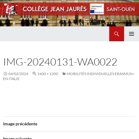
Recherche
Collège Jean Jaurès de Saint Ouen
ALLER
MENU
AU
PRINCI
CONTENU
IMG-20240131-WA0022
04/02/2024
1600 × 1200
MOBILITÉS INDIVIDUELLES ERASMUS+
EN ITALIE
Image précédente
Image suivante