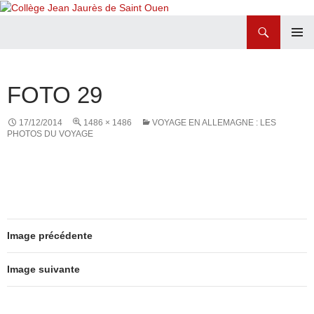
Recherche
Collège Jean Jaurès de Saint Ouen
ALLER
MENU
AU
PRINCI
CONTENU
FOTO 29
17/12/2014
1486 × 1486
VOYAGE EN ALLEMAGNE : LES
PHOTOS DU VOYAGE
Image précédente
Image suivante