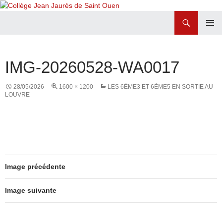
Recherche
Collège Jean Jaurès de Saint Ouen
ALLER
MENU
AU
PRINCI
CONTENU
IMG-20260528-WA0017
28/05/2026
1600 × 1200
LES 6ÈME3 ET 6ÈME5 EN SORTIE AU
LOUVRE
Image précédente
Image suivante