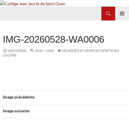
Recherche
Collège Jean Jaurès de Saint Ouen
ALLER
MENU
AU
PRINCI
CONTENU
IMG-20260528-WA0006
28/05/2026
1200 × 1600
LES 6ÈME3 ET 6ÈME5 EN SORTIE AU
LOUVRE
Image précédente
Image suivante