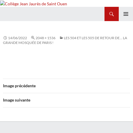
Recherche
Collège Jean Jaurès de Saint Ouen
ALLER
MENU
AU
PRINCI
CONTENU
14/06/2022
2048 × 1536
LES 504 ET LES 505 DE RETOUR DE… LA
GRANDE MOSQUÉE DE PARIS !
Image précédente
Image suivante