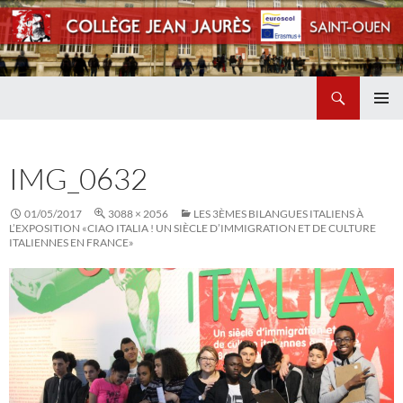
Recherche
Collège Jean Jaurès de Saint Ouen
ALLER
MENU
AU
PRINCI
CONTENU
IMG_0632
01/05/2017
3088 × 2056
LES 3ÈMES BILANGUES ITALIENS À
L’EXPOSITION «CIAO ITALIA ! UN SIÈCLE D’IMMIGRATION ET DE CULTURE
ITALIENNES EN FRANCE»