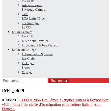
Musique
Arts plastiques
Physique-Chimie
SVT
LCA Latin / Grec
Technologie
Le CDI
La Vie Scolaire
Les CPE
L’Aide aux Devoirs
Lutte contre le harcèlement
La Vie du Collège
L’Association Sportive
Les Clubs
Le Foyer
Projet
Voyage
Rechercher :
IMG_0629
01/05/2017
3088 × 2056
Les 3èmes bilangues italiens à l’exposition
«Ciao Italia ! Un siècle d’immigration et de culture italiennes en
France»