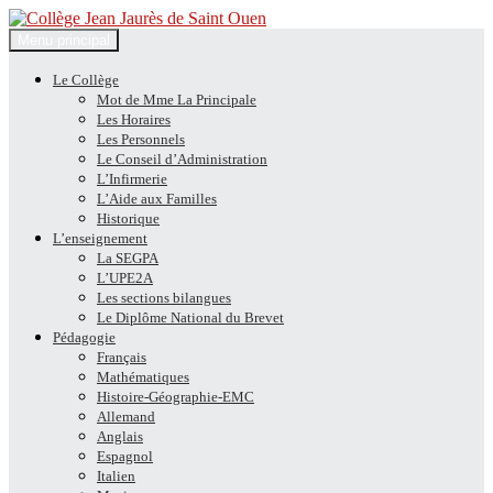
Recherche
Aller
Menu principal
au
Collège Jean Jaurès de Saint
contenu
Le Collège
Mot de Mme La Principale
Ouen
Les Horaires
Les Personnels
Le Conseil d’Administration
L’Infirmerie
L’Aide aux Familles
Historique
L’enseignement
La SEGPA
L’UPE2A
Les sections bilangues
Le Diplôme National du Brevet
Pédagogie
Français
Mathématiques
Histoire-Géographie-EMC
Allemand
Anglais
Espagnol
Italien