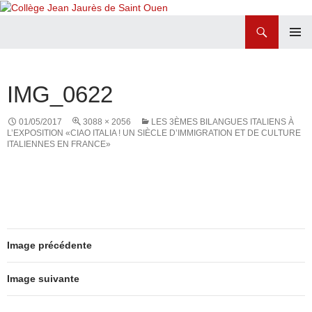
Recherche
Collège Jean Jaurès de Saint Ouen
ALLER
MENU
AU
PRINCI
CONTENU
IMG_0622
01/05/2017
3088 × 2056
LES 3ÈMES BILANGUES ITALIENS À
L’EXPOSITION «CIAO ITALIA ! UN SIÈCLE D’IMMIGRATION ET DE CULTURE
ITALIENNES EN FRANCE»
Image précédente
Image suivante