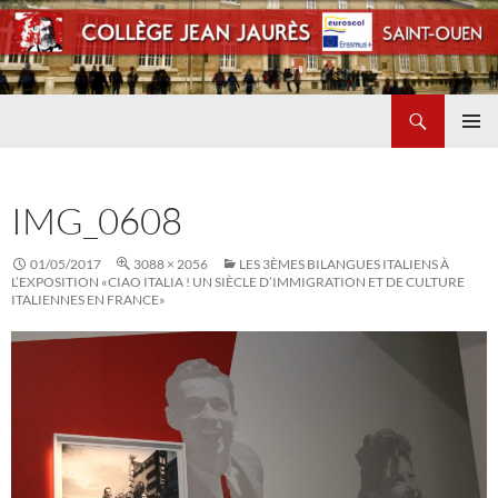
Recherche
Collège Jean Jaurès de Saint Ouen
ALLER
MENU
AU
PRINCI
CONTENU
IMG_0608
01/05/2017
3088 × 2056
LES 3ÈMES BILANGUES ITALIENS À
L’EXPOSITION «CIAO ITALIA ! UN SIÈCLE D’IMMIGRATION ET DE CULTURE
ITALIENNES EN FRANCE»