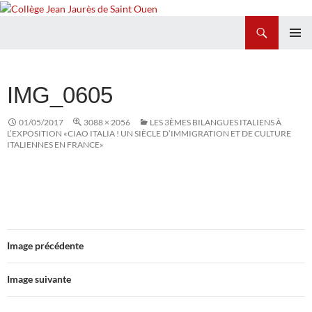
Recherche
Collège Jean Jaurès de Saint Ouen
ALLER
MENU
AU
PRINCI
CONTENU
IMG_0605
01/05/2017
3088 × 2056
LES 3ÈMES BILANGUES ITALIENS À
L’EXPOSITION «CIAO ITALIA ! UN SIÈCLE D’IMMIGRATION ET DE CULTURE
ITALIENNES EN FRANCE»
Image précédente
Image suivante