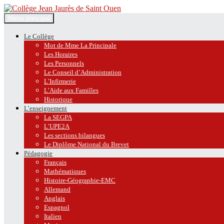
Recherche
Aller
Menu principal
au
Collège Jean Jaurès de Saint O
contenu
Le Collège
Mot de Mme La Principale
Les Horaires
Les Personnels
Le Conseil d’Administration
L’Infirmerie
L’Aide aux Familles
Historique
L’enseignement
La SEGPA
L’UPE2A
Les sections bilangues
Le Diplôme National du Brevet
Pédagogie
Français
Mathématiques
Histoire-Géographie-EMC
Allemand
Anglais
Espagnol
Italien