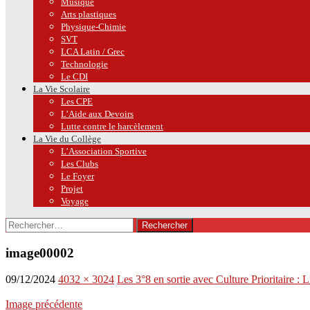
Musique
Arts plastiques
Physique-Chimie
SVT
LCA Latin / Grec
Technologie
Le CDI
La Vie Scolaire
Les CPE
L’Aide aux Devoirs
Lutte contre le harcèlement
La Vie du Collège
L’Association Sportive
Les Clubs
Le Foyer
Projet
Voyage
Rechercher :
image00002
09/12/2024
4032 × 3024
Les 3°8 en sortie avec Culture Prioritaire 
Image précédente