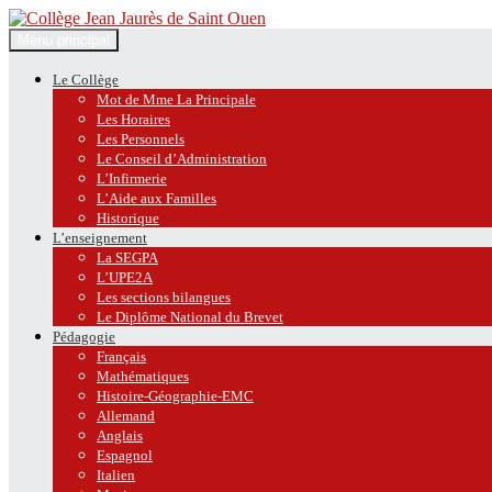
Recherche
Aller
Menu principal
au
Collège Jean Jaurès de Saint O
contenu
Le Collège
Mot de Mme La Principale
Les Horaires
Les Personnels
Le Conseil d’Administration
L’Infirmerie
L’Aide aux Familles
Historique
L’enseignement
La SEGPA
L’UPE2A
Les sections bilangues
Le Diplôme National du Brevet
Pédagogie
Français
Mathématiques
Histoire-Géographie-EMC
Allemand
Anglais
Espagnol
Italien