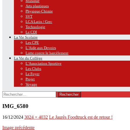
Musique
Arts plastiques
Physique-Chimie
SVT
LCA Latin / Grec
Technologie
Le CDI
La Vie Scolaire
Les CPE
L’Aide aux Devoirs
Lutte contre le harcèlement
La Vie du Collège
L’Association Sportive
Les Clubs
Le Foyer
Projet
Voyage
Rechercher :
IMG_6580
16/12/2024
3024 × 4032
Le Jaurès Foodtruck est de retour !
Image précédente